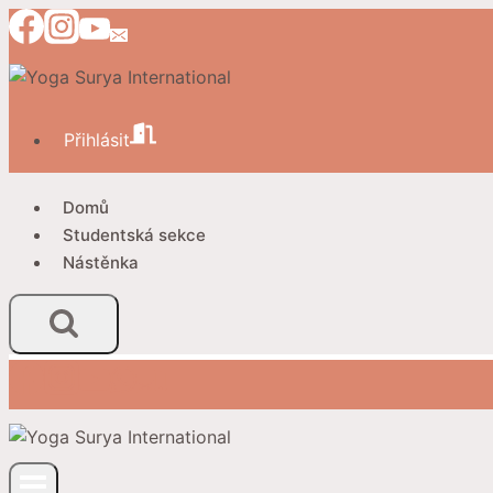
Přeskočit
na
obsah
Přihlásit
Domů
Studentská sekce
Nástěnka