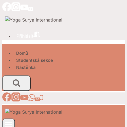
Přeskočit
na
obsah
Přihlásit
Domů
Studentská sekce
Nástěnka