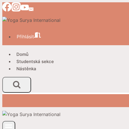
Přeskočit
na
obsah
Přihlásit
Domů
Studentská sekce
Nástěnka