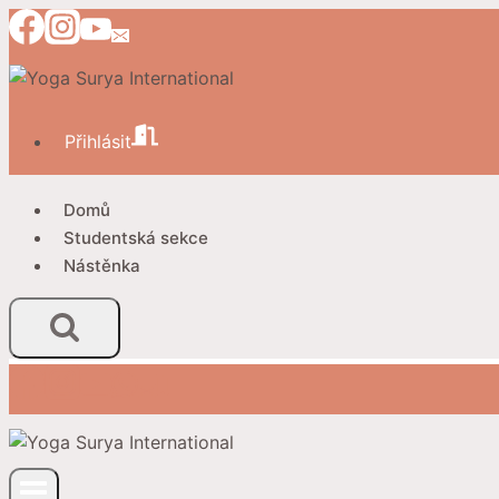
Přeskočit
na
obsah
Přihlásit
Domů
Studentská sekce
Nástěnka