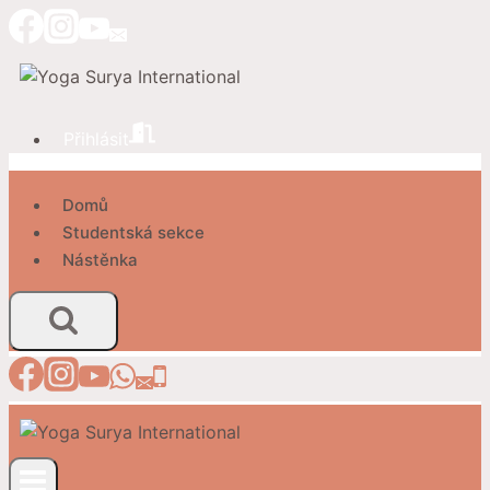
Přeskočit
na
obsah
Přihlásit
Domů
Studentská sekce
Nástěnka