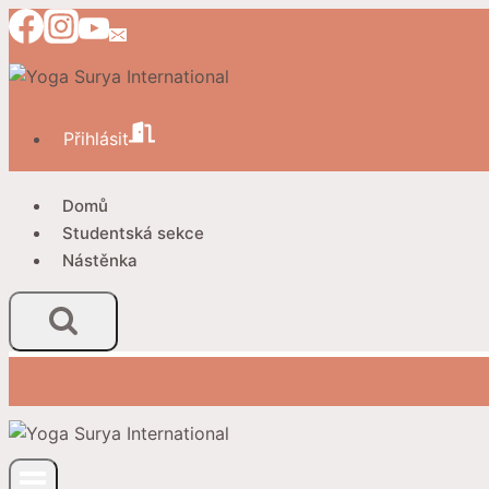
Přeskočit
na
obsah
Přihlásit
Domů
Studentská sekce
Nástěnka