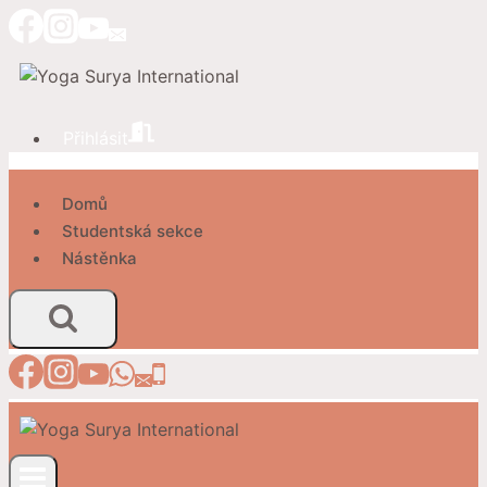
Přeskočit
na
obsah
Přihlásit
Domů
Studentská sekce
Nástěnka