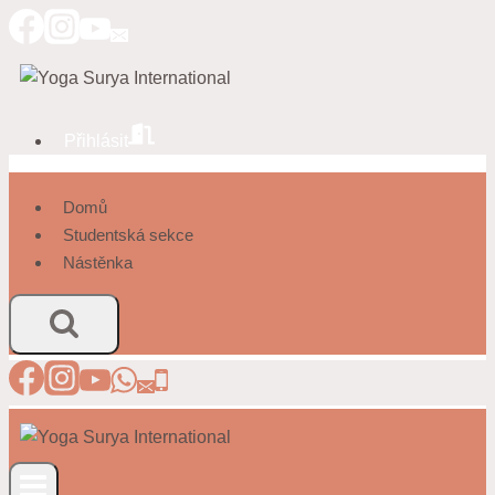
Přeskočit
na
obsah
Přihlásit
Domů
Studentská sekce
Nástěnka