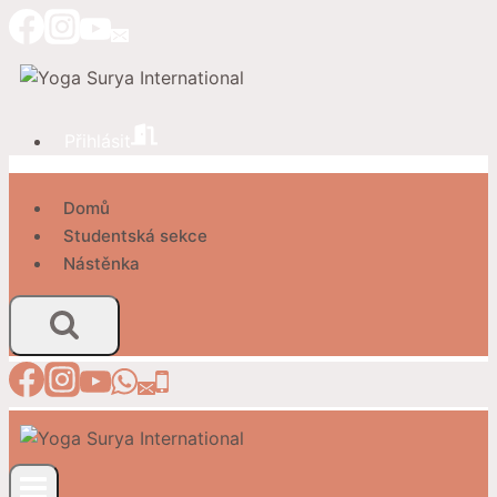
Přeskočit
na
obsah
Přihlásit
Domů
Studentská sekce
Nástěnka