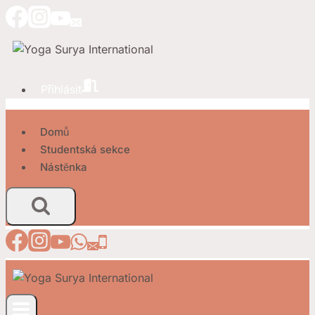
Přeskočit
na
obsah
Přihlásit
Domů
Studentská sekce
Nástěnka