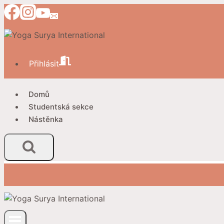
Přeskočit
na
obsah
Přihlásit
Domů
Studentská sekce
Nástěnka