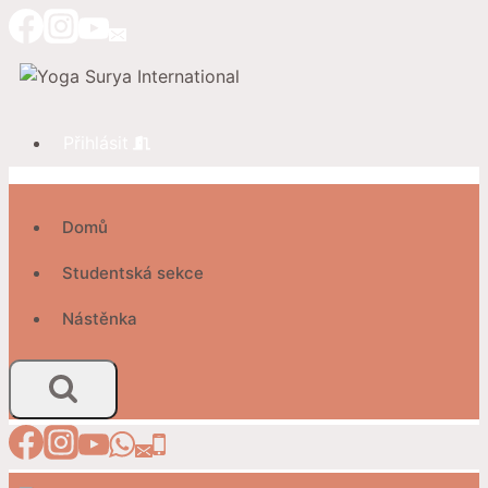
Přeskočit
na
obsah
Přihlásit
Domů
Studentská sekce
Nástěnka