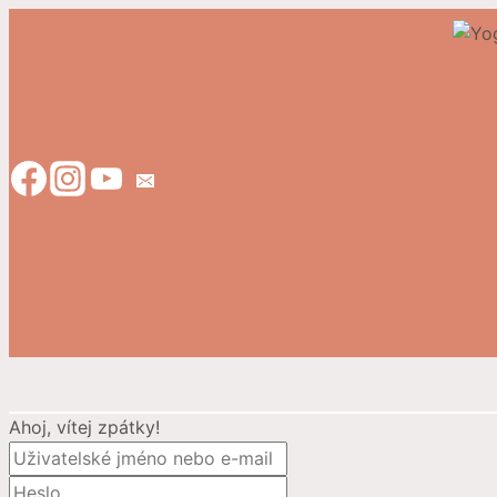
Přeskočit
na
obsah
Ahoj, vítej zpátky!