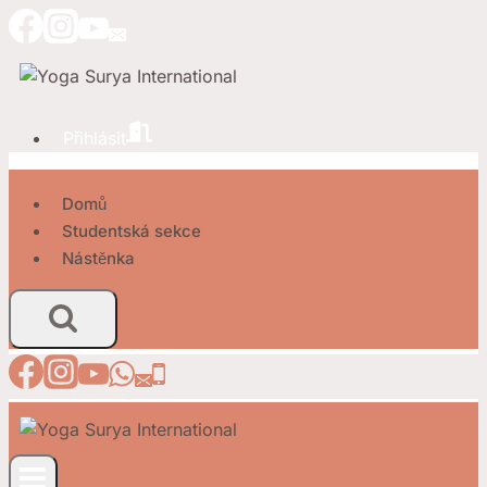
Přeskočit
na
obsah
Přihlásit
Domů
Studentská sekce
Nástěnka