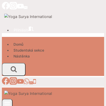
Přeskočit
na
obsah
Přihlásit
Domů
Studentská sekce
Nástěnka