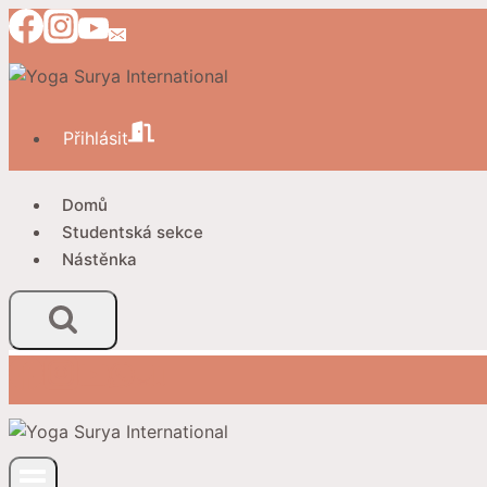
Přeskočit
na
obsah
Přihlásit
Domů
Studentská sekce
Nástěnka