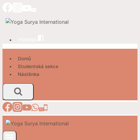
Přeskočit
na
obsah
Přihlásit
Domů
Studentská sekce
Nástěnka