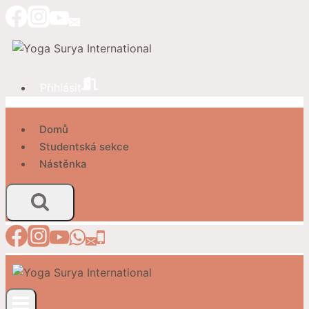
Přeskočit
na
obsah
Přihlásit
Domů
Studentská sekce
Nástěnka