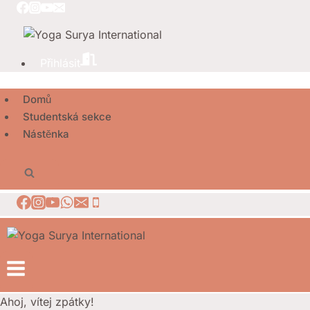
Přeskočit
na
obsah
Přihlásit
Domů
Studentská sekce
Nástěnka
Ahoj, vítej zpátky!