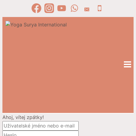
Přeskočit
na
obsah
Ahoj, vítej zpátky!