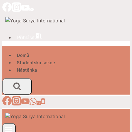
Přeskočit
na
obsah
Přihlásit
Domů
Studentská sekce
Nástěnka