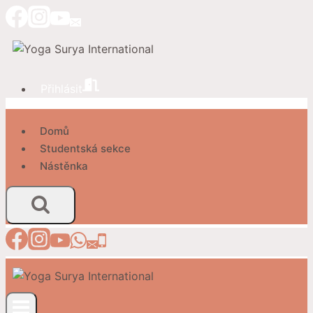
Přeskočit
na
obsah
Přihlásit
Domů
Studentská sekce
Nástěnka