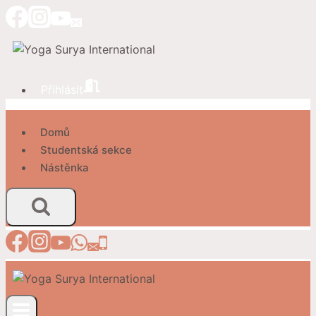
Přeskočit
na
obsah
Přihlásit
Domů
Studentská sekce
Nástěnka