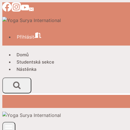
Přeskočit
na
obsah
Přihlásit
Domů
Studentská sekce
Nástěnka