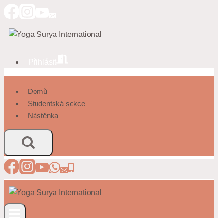
Přeskočit
na
obsah
Přihlásit
Domů
Studentská sekce
Nástěnka