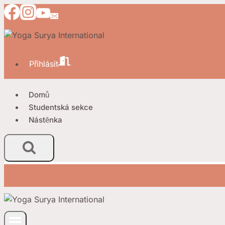
Přeskočit
na
obsah
Přihlásit
Domů
Studentská sekce
Nástěnka