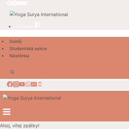
Přeskočit
na
obsah
Přihlásit
Domů
Studentská sekce
Nástěnka
Ahoj, vítej zpátky!