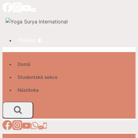
Přeskočit
na
obsah
Přihlásit
Domů
Studentská sekce
Nástěnka