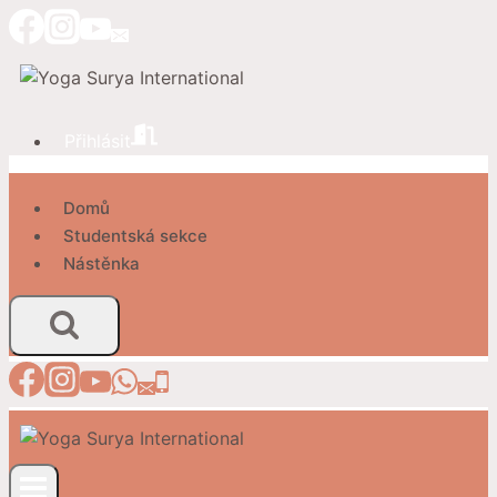
Přeskočit
na
obsah
Přihlásit
Domů
Studentská sekce
Nástěnka