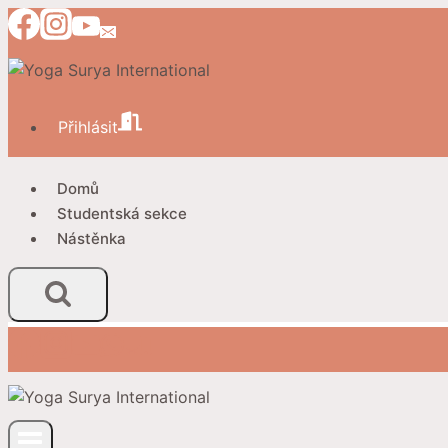
Přeskočit
na
obsah
Přihlásit
Domů
Studentská sekce
Nástěnka