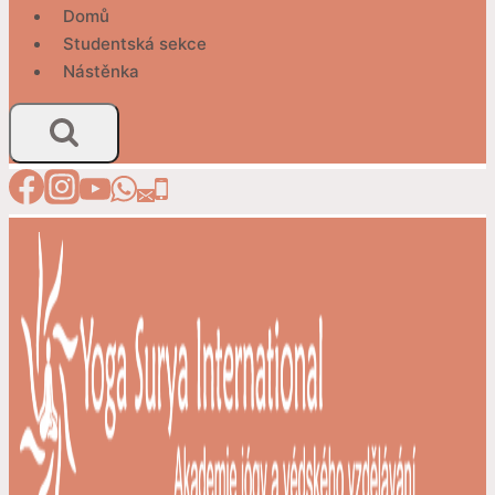
Domů
Studentská sekce
Nástěnka