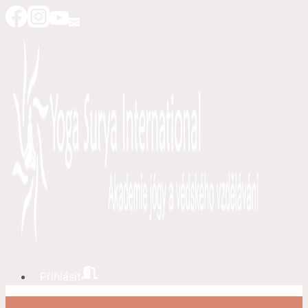
Přeskočit
na
obsah
Přihlásit