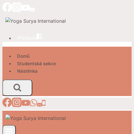
Přeskočit
na
obsah
Přihlásit
Domů
Studentská sekce
Nástěnka