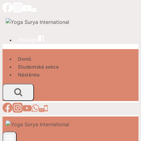
Přeskočit
na
obsah
Přihlásit
Domů
Studentská sekce
Nástěnka