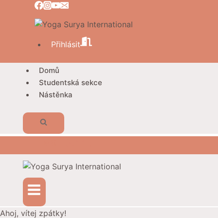
Přeskočit
na
obsah
Přihlásit
Domů
Studentská sekce
Nástěnka
Ahoj, vítej zpátky!