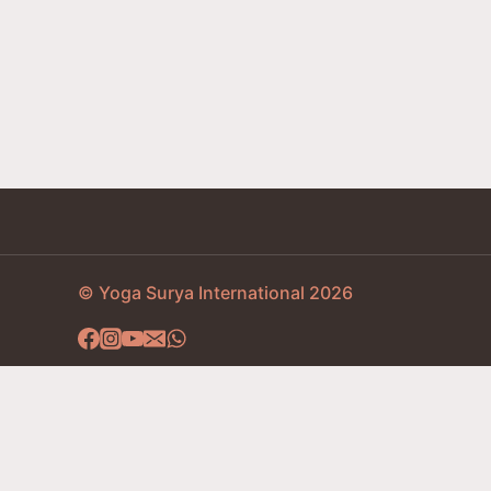
© Yoga Surya International 2026
Domů
Studentská sekce
Nástěnka