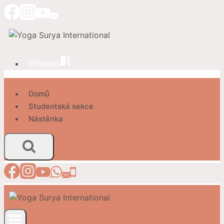
Přeskočit
na
obsah
Přihlásit
Domů
Studentská sekce
Nástěnka