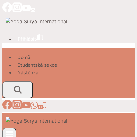
Přeskočit
na
obsah
Přihlásit
Domů
Studentská sekce
Nástěnka