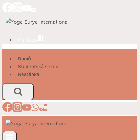
Přeskočit
na
obsah
Přihlásit
Domů
Studentská sekce
Nástěnka