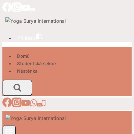
Přeskočit
na
obsah
Přihlásit
Domů
Studentská sekce
Nástěnka