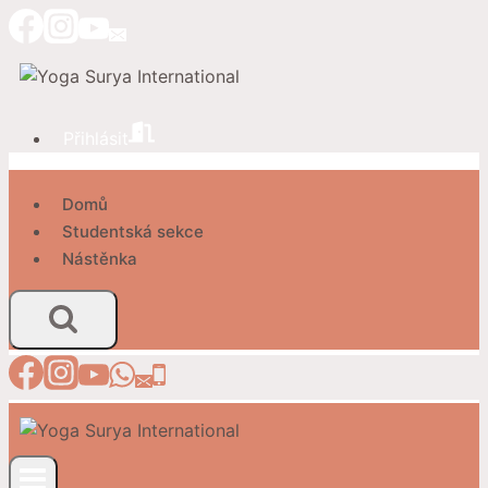
Přeskočit
na
obsah
Přihlásit
Domů
Studentská sekce
Nástěnka