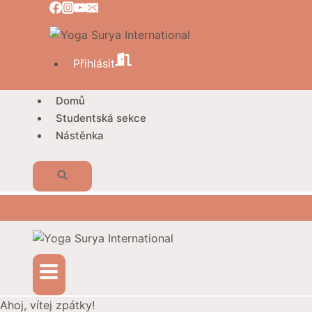
Přeskočit
na
obsah
Přihlásit
Domů
Studentská sekce
Nástěnka
Ahoj, vítej zpátky!