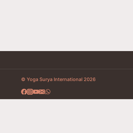
© Yoga Surya International 2026
Domů
Studentská sekce
Nástěnka